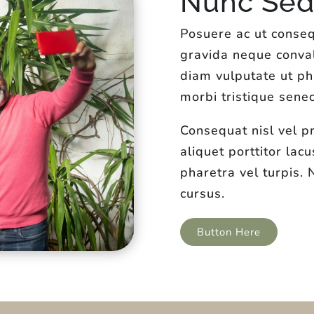
Nunc Sed 
Posuere ac ut conseq
gravida neque conval
diam vulputate ut ph
morbi tristique senec
Consequat nisl vel p
aliquet porttitor lac
pharetra vel turpis.
cursus.
Button Here