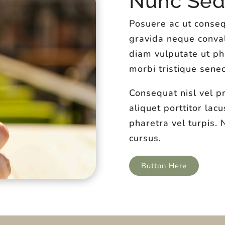
Nunc Sed 
Posuere ac ut conseq
gravida neque conval
diam vulputate ut ph
morbi tristique senec
Consequat nisl vel p
aliquet porttitor lac
pharetra vel turpis.
cursus.
Button Here