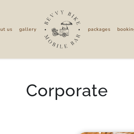
ut us
gallery
packages
bookin
Corporate